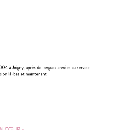
 2004 à Joigny, après de longues années au service
ssion là-bas et maintenant
N CŒUR »