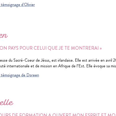
u témoignage d'Olivier
en
TON PAYS POUR CELUI QUE JE TE MONTRERAI »
euse du Sacré-Coeur de Jésus, est irlandaise. Elle est arrivée en avril
té internationale et de mission en Afrique de l’Est. Elle évoque sa mi
du témoignage de Doreen
lle
COURS DE FORMATION A OUVERT MON ESPRIT ET MO