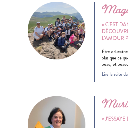
Mag
« C'EST D
DÉCOUVRIR
L'AMOUR P
Être éducatric
plus que ce que
beau, et beauc
Lire la suite
Murie
« J'ESSAYE