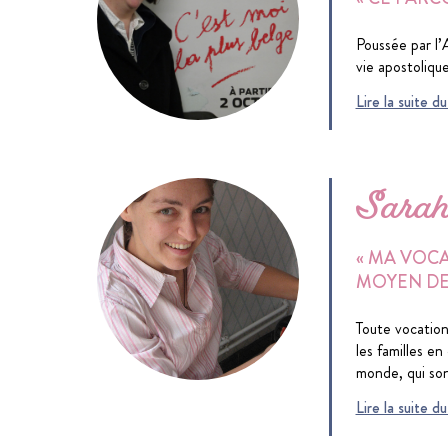
Poussée par l’
vie apostoliqu
Lire la suite 
Sara
« MA VOCA
MOYEN DE 
Toute vocation
les familles e
monde, qui son
Lire la suite 