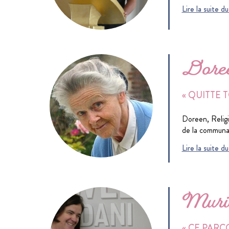
Lire la suite d
Dore
« QUITTE 
Doreen, Religi
de la communau
Lire la suite 
Murie
« CE PAR