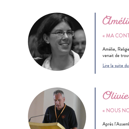
Améli
« MA CONT
Amélie, Religi
venait de trou
Lire la suite 
Olivie
« NOUS NO
Après l'Assemb