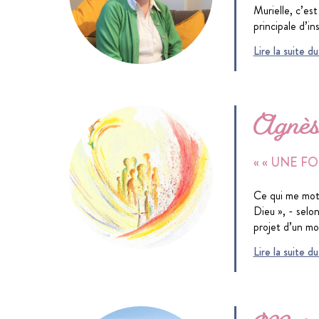
Murielle, c’es
principale d’in
Lire la suite 
Agnè
« « UNE F
Ce qui me motiv
Dieu », - selon
projet d’un mo
Lire la suite 