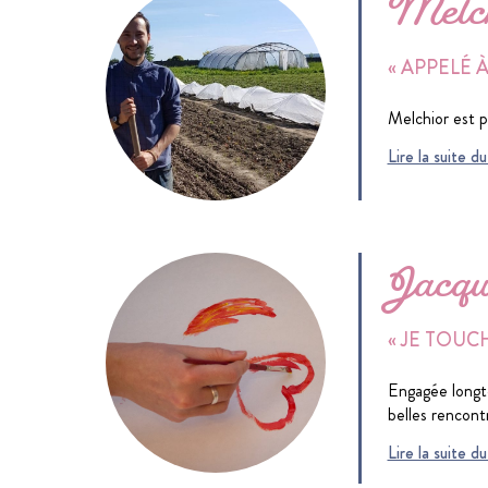
Melch
« APPELÉ À
Melchior est p
Lire la suite 
Jacqu
« JE TOUC
Engagée longte
belles rencontr
Lire la suite 