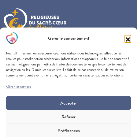
Gérer le consentement
Provincialat France-Belgique-Nederland
Pour offrir les meilleures expériences, nous utilisons des technologies telles que les
57 rue du Docteur Edmond Locard
cookies pour stocker et/ou accéder aux informations des appareils. Le fait de consentir à
69005 Lyon
ces technologies nous permettra de traiter des données telles que le comportement de
navigation ou les ID uniques sur ce site. Le fait de ne pas consentir ou de retirer son
consentement peut avoir un effet négatif sur certaines caractéristiques et fonctions.
Gérer les services
SOUTENEZ-NOUS
CONTACTEZ-NOUS
Accepter
SUIVEZ-NOUS
Refuser
Préférences