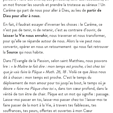
un mot froncer les sourcils et prendre la tristesse au sérieux ! Un
Carême qui part de nous pour aller à Dieu, au lieu de
partir de
Dieu pour aller à nous
.
En fait, il faudrait essayer d’inverser les choses : le Carême, ce
n’est pas de tenir, ni de retenir, c’est au contraire d’ouvrir, de
laisser la Vie nous envahir
, nous traverser et nous transformer,
pour qu’elle se répande autour de nous. Alors la vie peut nous
convertir, opérer en nous un retournement qui nous fait retrouver
la
Source
qui nous habite.
Dans l’Evangile de la Passion, selon saint Matthieu, nous pouvons
lire :
« le Maître te fait dire : mon temps est proche, c’est chez toi
que je vais faire la Pâque » Math. 26,
18
. Voilà ce que Jésus nous
dit à chacun : mon temps est proche. C’est le temps du
déploiement de mon amour pour toi jusqu’au bout, le temps où je
désire
« faire ma Pâque chez toi »
, dans ton cœur profond, dans la
vérité de ton être de chair. Pâque est un mot qui signifie : passage.
Laisse-moi passer en toi, laisse-moi passer chez toi ! laisse-moi te
faire passer de la mort à la Vie, à travers tes faiblesses, tes
souffrances, tes peurs, offertes et ouvertes à mon Cœur