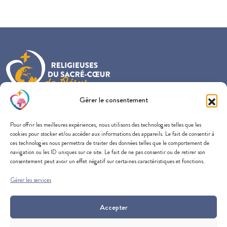
Gérer le consentement
Provincialat France-Belgique-Nederland
Pour offrir les meilleures expériences, nous utilisons des technologies telles que les
57 rue du Docteur Edmond Locard
cookies pour stocker et/ou accéder aux informations des appareils. Le fait de consentir à
69005 Lyon
ces technologies nous permettra de traiter des données telles que le comportement de
navigation ou les ID uniques sur ce site. Le fait de ne pas consentir ou de retirer son
consentement peut avoir un effet négatif sur certaines caractéristiques et fonctions.
Gérer les services
SOUTENEZ-NOUS
CONTACTEZ-NOUS
Accepter
SUIVEZ-NOUS