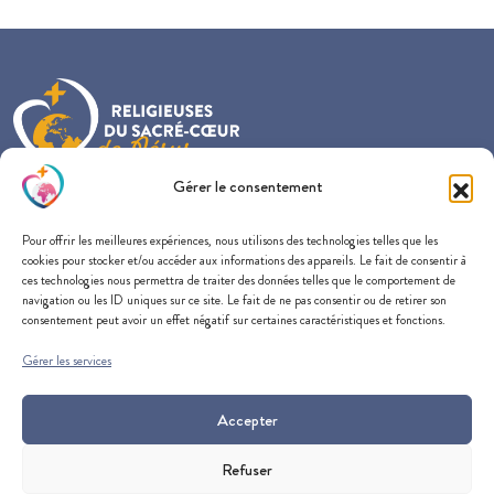
Gérer le consentement
Provincialat France-Belgique-Nederland
Pour offrir les meilleures expériences, nous utilisons des technologies telles que les
57 rue du Docteur Edmond Locard
cookies pour stocker et/ou accéder aux informations des appareils. Le fait de consentir à
69005 Lyon
ces technologies nous permettra de traiter des données telles que le comportement de
navigation ou les ID uniques sur ce site. Le fait de ne pas consentir ou de retirer son
consentement peut avoir un effet négatif sur certaines caractéristiques et fonctions.
Gérer les services
SOUTENEZ-NOUS
CONTACTEZ-NOUS
Accepter
SUIVEZ-NOUS
Refuser