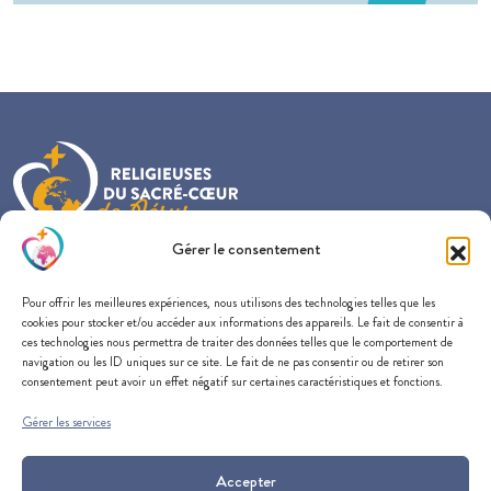
Gérer le consentement
Provincialat France-Belgique-Nederland
Pour offrir les meilleures expériences, nous utilisons des technologies telles que les
57 rue du Docteur Edmond Locard
cookies pour stocker et/ou accéder aux informations des appareils. Le fait de consentir à
69005 Lyon
ces technologies nous permettra de traiter des données telles que le comportement de
navigation ou les ID uniques sur ce site. Le fait de ne pas consentir ou de retirer son
consentement peut avoir un effet négatif sur certaines caractéristiques et fonctions.
Gérer les services
SOUTENEZ-NOUS
CONTACTEZ-NOUS
Accepter