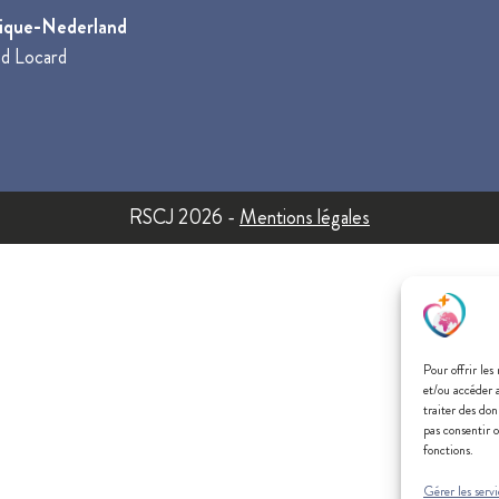
gique-Nederland
d Locard
RSCJ 2026 -
Mentions légales
Pour offrir les
et/ou accéder 
traiter des don
pas consentir o
fonctions.
Gérer les servi