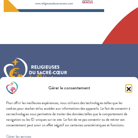
Gérer le consentement
Provincialat France-Belgique-Nederland
Pour offrir les meilleures expériences, nous utilisons des technologies telles que les
57 rue du Docteur Edmond Locard
cookies pour stocker et/ou accéder aux informations des appareils. Le fait de consentir à
69005 Lyon
ces technologies nous permettra de traiter des données telles que le comportement de
navigation ou les ID uniques sur ce site. Le fait de ne pas consentir ou de retirer son
consentement peut avoir un effet négatif sur certaines caractéristiques et fonctions.
Gérer les services