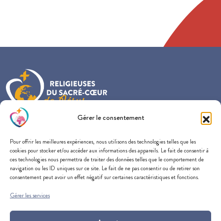
Gérer le consentement
Provincialat France-Belgique-Nederland
Pour offrir les meilleures expériences, nous utilisons des technologies telles que les
57 rue du Docteur Edmond Locard
cookies pour stocker et/ou accéder aux informations des appareils. Le fait de consentir à
69005 Lyon
ces technologies nous permettra de traiter des données telles que le comportement de
navigation ou les ID uniques sur ce site. Le fait de ne pas consentir ou de retirer son
consentement peut avoir un effet négatif sur certaines caractéristiques et fonctions.
Gérer les services
SOUTENEZ-NOUS
CONTACTEZ-NOUS