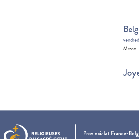
Belg
vendredi
Messe
Joy
Provincialat France-Bel