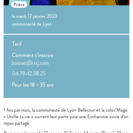
Prière
le mardi 17 janvier 2023
communauté de Lyon
Tarif
Comment s’inscrire
boissac@rscj.com
04.78.42.38.25
Pour les 18 – 35 ans
1 fois par mois, la communauté de Lyon Bellecour et la coloc’Magis
« Unifie ta vie » ouvrent leur porte pour une Eucharistie suivie d’un
repas partagé.