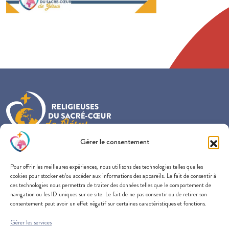
Gérer le consentement
Provincialat France-Belgique-Nederland
Pour offrir les meilleures expériences, nous utilisons des technologies telles que les
57 rue du Docteur Edmond Locard
cookies pour stocker et/ou accéder aux informations des appareils. Le fait de consentir à
69005 Lyon
ces technologies nous permettra de traiter des données telles que le comportement de
navigation ou les ID uniques sur ce site. Le fait de ne pas consentir ou de retirer son
consentement peut avoir un effet négatif sur certaines caractéristiques et fonctions.
Gérer les services
SOUTENEZ-NOUS