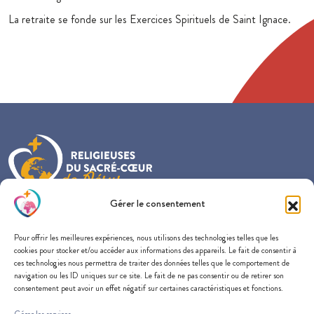
La retraite se fonde sur les Exercices Spirituels de Saint Ignace.
Gérer le consentement
Provincialat France-Belgique-Nederland
Pour offrir les meilleures expériences, nous utilisons des technologies telles que les
57 rue du Docteur Edmond Locard
cookies pour stocker et/ou accéder aux informations des appareils. Le fait de consentir à
69005 Lyon
ces technologies nous permettra de traiter des données telles que le comportement de
navigation ou les ID uniques sur ce site. Le fait de ne pas consentir ou de retirer son
consentement peut avoir un effet négatif sur certaines caractéristiques et fonctions.