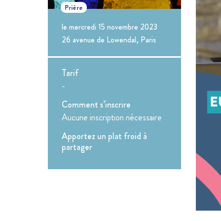
Prière
le mercredi 15 novembre 2023
26 avenue de Lowendal, Paris
Tarif
-
Comment s’inscrire
Aucune inscription nécessaire
Apportez un plat froid à
partager